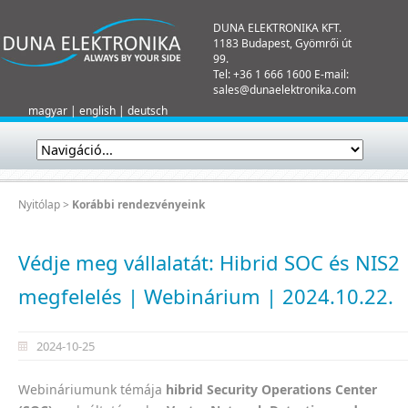
DUNA ELEKTRONIKA KFT.
1183 Budapest, Gyömrői út
99.
Tel: +36 1 666 1600 E-mail:
sales@dunaelektronika.com
magyar
|
english
|
deutsch
Nyitólap
>
Korábbi rendezvényeink
Védje meg vállalatát: Hibrid SOC és NIS2
megfelelés | Webinárium | 2024.10.22.
2024-10-25
Webináriumunk témája
hibrid Security Operations Center