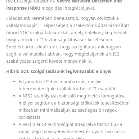
(SOC)
szolgáltatásunk a
Vectra Network Detection and
Response (NDR)
megoldás integrációjával.
Előadásunk keretében bemutattuk, hogyan ötvözzük a
vállalatok saját IT képességeit a szakértőink által biztosított
hibrid SOC szolgáltatásunkkal, amely hatékony segítséget
nyújt a modern IT biztonsági kihívások kezelésében.
Emellett arra is kitértünk, hogy szolgáltatásunk hogyan
segíti a vállalatokat abban, hogy megfeleljenek a NIS2
szabályozás szigorú követelményeinek is.
Hibrid SOC szolgáltatásunk legfontosabb előnyei:
Folyamatos 7/24-es monitorozás, mellyel
tehermentesítjük a vállalatok belső IT csapatát.
A NIS2 szabályozásnak való megfelelés támogatása,
mellyel segítünk a biztonsági előírások teljesítésében,
miközben minimalizáljuk az esetleges bírságok
kockázatát.
A Vectra NDR technológiát integrálva biztosítjuk a
valós idejű fenyegetés-észlelést és gyors reakciót a
kritikus biztonsági eseményekre.