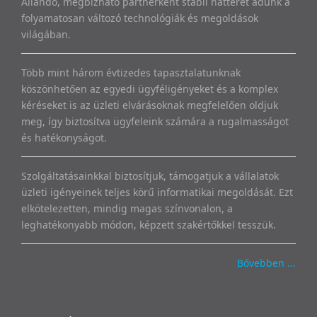
Állandó, megbízható partnerként stabil hátteret adunk a
folyamatosan változó technológiák és megoldások
világában.
Több mint három évtizedes tapasztalatunknak
köszönhetően az egyedi ügyféligényeket és a komplex
kéréseket is az üzleti elvárásoknak megfelelően oldjuk
meg, így biztosítva ügyfeleink számára a rugalmasságot
és hatékonyságot.
Szolgáltatásainkkal biztosítjuk, támogatjuk a vállalatok
üzleti igényeinek teljes körű informatikai megoldását. Ezt
elkötelezetten, mindig magas színvonalon, a
leghatékonyabb módon, képzett szakértőkkel tesszük.
Bővebben ...