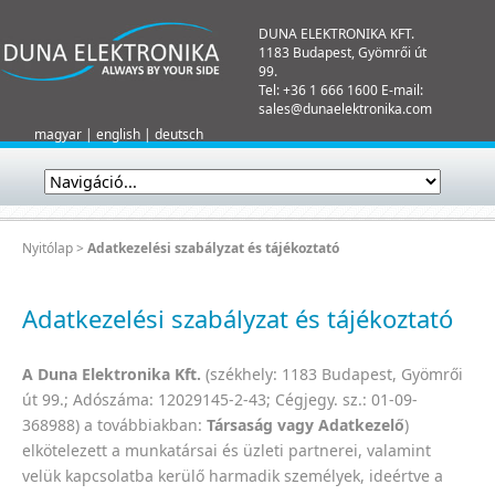
DUNA ELEKTRONIKA KFT.
1183 Budapest, Gyömrői út
99.
Tel: +36 1 666 1600 E-mail:
sales@dunaelektronika.com
magyar
|
english
|
deutsch
Nyitólap
>
Adatkezelési szabályzat és tájékoztató
Adatkezelési szabályzat és tájékoztató
A Duna Elektronika Kft.
(székhely: 1183 Budapest, Gyömrői
út 99.; Adószáma: 12029145-2-43; Cégjegy. sz.: 01-09-
368988) a továbbiakban:
Társaság vagy Adatkezelő
)
elkötelezett a munkatársai és üzleti partnerei, valamint
velük kapcsolatba kerülő harmadik személyek, ideértve a