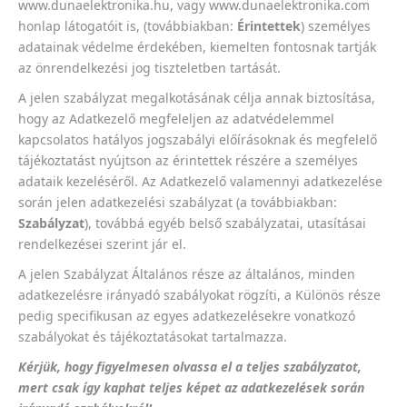
www.dunaelektronika.hu, vagy www.dunaelektronika.com
honlap látogatóit is, (továbbiakban:
Érintettek
) személyes
adatainak védelme érdekében, kiemelten fontosnak tartják
az önrendelkezési jog tiszteletben tartását.
A jelen szabályzat megalkotásának célja annak biztosítása,
hogy az Adatkezelő megfeleljen az adatvédelemmel
kapcsolatos hatályos jogszabályi előírásoknak és megfelelő
tájékoztatást nyújtson az érintettek részére a személyes
adataik kezeléséről. Az Adatkezelő valamennyi adatkezelése
során jelen adatkezelési szabályzat (a továbbiakban:
Szabályzat
), továbbá egyéb belső szabályzatai, utasításai
rendelkezései szerint jár el.
A jelen Szabályzat Általános része az általános, minden
adatkezelésre irányadó szabályokat rögzíti, a Különös része
pedig specifikusan az egyes adatkezelésekre vonatkozó
szabályokat és tájékoztatásokat tartalmazza.
Kérjük, hogy figyelmesen olvassa el a teljes szabályzatot,
mert csak így kaphat teljes képet az adatkezelések során