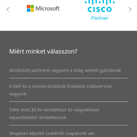
Miért minket válasszon?
Minősített partnerei vagyunk a világ vezető gyártóinak
A Dell és a Lenovo eszközök hivatalos szakszervize
vagyunk
Több mint 30 év nemzetközi és nagyvállalati
tapasztalattal rendelkezünk
Magasan képzett szakértői csapatunk van