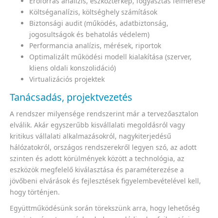
Erőforrás analízis, eszköztérkép, fogyasztás felmérése
Költséganalízis, költséghely számítások
Biztonsági audit (működés, adatbiztonság,
jogosultságok és behatolás védelem)
Performancia analízis, mérések, riportok
Optimalizált működési modell kialakítása (szerver,
kliens oldali konszolidáció)
Virtualizációs projektek
Tanácsadás, projektvezetés
A rendszer milyensége rendszerint már a tervezőasztalon
elválik. Akár egyszerűbb kisvállalati megoldásról vagy
kritikus vállalati alkalmazásokról, nagykiterjedésű
hálózatokról, országos rendszerekről legyen szó, az adott
szinten és adott körülmények között a technológia, az
eszközök megfelelő kiválasztása és paraméterezése a
jövőbeni elvárások és fejlesztések figyelembevételével kell,
hogy történjen.
Együttműködésünk során törekszünk arra, hogy lehetőség