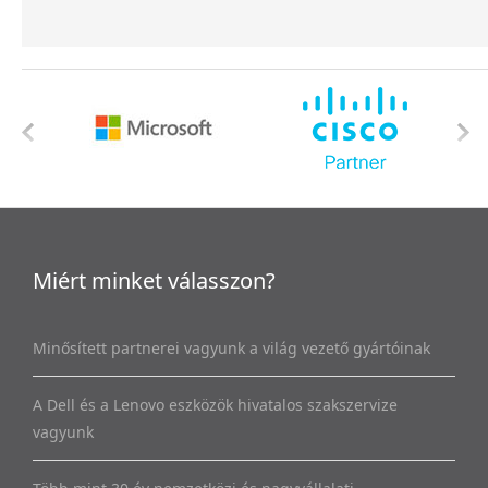
Miért minket válasszon?
Minősített partnerei vagyunk a világ vezető gyártóinak
A Dell és a Lenovo eszközök hivatalos szakszervize
vagyunk