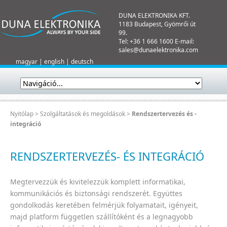
DUNA ELEKTRONIKA KFT.
1183 Budapest, Gyömrői út
99.
Tel: +36 1 666 1600 E-mail:
sales@dunaelektronika.com
magyar
|
english
|
deutsch
Nyitólap
>
Szolgáltatások és megoldások
>
Rendszertervezés és -
integráció
RENDSZERTERVEZÉS- ÉS INTEGRÁCIÓ
Megtervezzük és kivitelezzük komplett informatikai,
kommunikációs és biztonsági rendszerét. Együttes
gondolkodás keretében felmérjük folyamatait, igényeit,
majd platform független szállítóként és a legnagyobb