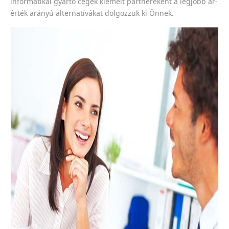
informatikai gyártó cégek kiemelt partnereként a legjobb ár-
érték arányú alternatívákat dolgozzuk ki Önnek.