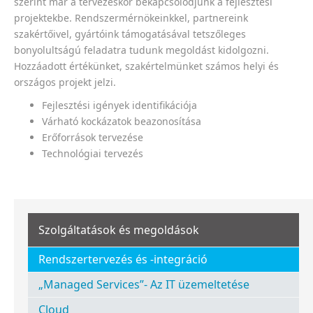
szerint már a tervezéskor bekapcsolódjunk a fejlesztési
projektekbe. Rendszermérnökeinkkel, partnereink
szakértőivel, gyártóink támogatásával tetszőleges
bonyolultságú feladatra tudunk megoldást kidolgozni.
Hozzáadott értékünket, szakértelmünket számos helyi és
országos projekt jelzi.
Fejlesztési igények identifikációja
Várható kockázatok beazonosítása
Erőforrások tervezése
Technológiai tervezés
Szolgáltatások és megoldások
Rendszertervezés és -integráció
„Managed Services”- Az IT üzemeltetése
Cloud