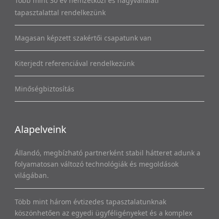
Több mint 30 év nemzetközi és nagyvállalati
tapasztalattal rendelkezünk
Magasan képzett szakértői csapatunk van
Kiterjedt referenciával rendelkezünk
Minőségbiztosítás
Alapelveink
Állandó, megbízható partnerként stabil hátteret adunk a
folyamatosan változó technológiák és megoldások
világában.
Több mint három évtizedes tapasztalatunknak
köszönhetően az egyedi ügyféligényeket és a komplex