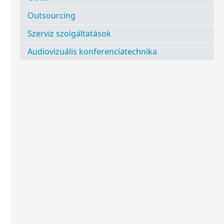
Outsourcing
Szerviz szolgáltatások
Audiovizuális konferenciatechnika