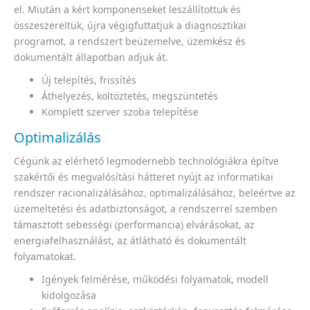
el. Miután a kért komponenseket leszállítottuk és
összeszereltük, újra végigfuttatjuk a diagnosztikai
programot, a rendszert beüzemelve, üzemkész és
dokumentált állapotban adjuk át.
Új telepítés, frissítés
Áthelyezés, költöztetés, megszüntetés
Komplett szerver szoba telepítése
Optimalizálás
Cégünk az elérhető legmodernebb technológiákra építve
szakértői és megvalósítási hátteret nyújt az informatikai
rendszer racionalizálásához, optimalizálásához, beleértve az
üzemeltetési és adatbiztonságot, a rendszerrel szemben
támasztott sebességi (performancia) elvárásokat, az
energiafelhasználást, az átlátható és dokumentált
folyamatokat.
Igények felmérése, működési folyamatok, modell
kidolgozása