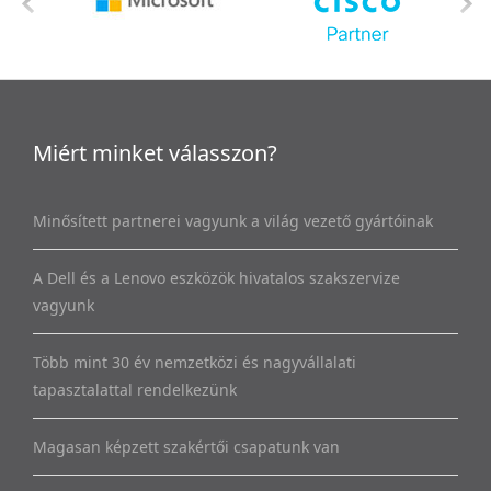
Miért minket válasszon?
Minősített partnerei vagyunk a világ vezető gyártóinak
A Dell és a Lenovo eszközök hivatalos szakszervize
vagyunk
Több mint 30 év nemzetközi és nagyvállalati
tapasztalattal rendelkezünk
Magasan képzett szakértői csapatunk van