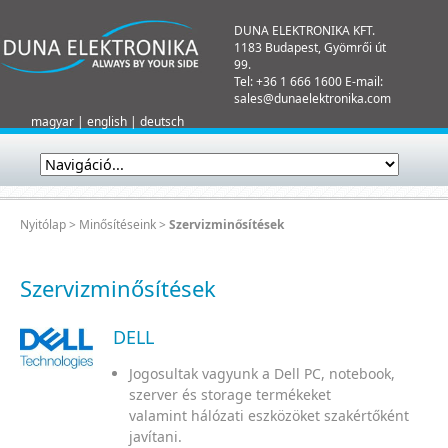
DUNA ELEKTRONIKA KFT.
1183 Budapest, Gyömrői út
99.
Tel: +36 1 666 1600 E-mail:
sales@dunaelektronika.com
magyar
|
english
|
deutsch
Nyitólap
>
Minősítéseink
>
Szervizminősítések
Szervizminősítések
DELL
Jogosultak vagyunk a Dell PC, notebook,
szerver és storage termékeket
valamint hálózati eszközöket szakértőként
javítani.