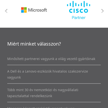
Miért minket válasszon?
Minősített partnerei vagyunk a világ vezető gyártóinak
A Dell és a Lenovo eszközök hivatalos szakszervize
vagyunk
Több mint 30 év nemzetközi és nagyvállalati
tapasztalattal rendelkezünk