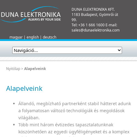
DUNA ELEKTRONIKA KFT.
1183 Budapest, Gyömrői út
99.
Tel: +36 1 666 1600 E-mail:
sales@dunaelektronika.com
magyar
|
english
|
deutsch
Nyitólap
>
Alapelveink
Alapelveink
Állandó, megbízható partnerként stabil hátteret adunk
a folyamatosan változó technológiák és megoldások
világában.
Több mint három évtizedes tapasztalatunknak
köszönhetően az egyedi ügyféligényeket és a komplex