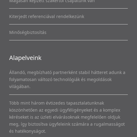
Magasan képzett szakértői csapatunk van
Kiterjedt referenciával rendelkezünk
Minőségbiztosítás
Alapelveink
Állandó, megbízható partnerként stabil hátteret adunk a
folyamatosan változó technológiák és megoldások
világában.
Több mint három évtizedes tapasztalatunknak
köszönhetően az egyedi ügyféligényeket és a komplex
kéréseket is az üzleti elvárásoknak megfelelően oldjuk
meg, így biztosítva ügyfeleink számára a rugalmasságot
és hatékonyságot.